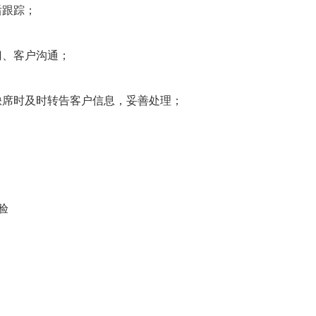
后跟踪；
门、客户沟通；
缺席时及时转告客户信息，妥善处理；
；
验